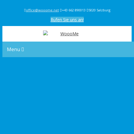
office@wooome.net
+43 662 890013
5020 Salzburg
Rufen Sie uns an!
Menu
Log In
Benutzername oder E-Mail
*
Passwort
*