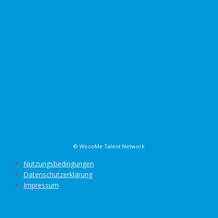
Angemeldet bleiben
Registrieren
Passwort vergessen?
[ultimatemember_social_login id=4765]
© WoooMe Talent Network
Nutzungsbedingungen
Datenschutzerklärung
Impressum