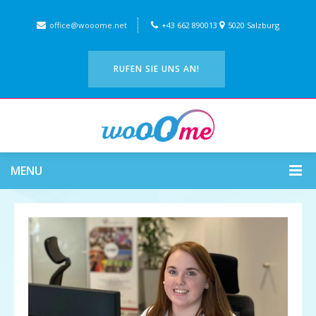
office@wooome.net
+43 662 890013
5020 Salzburg
RUFEN SIE UNS AN!
MENU