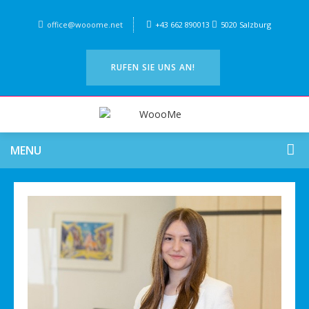
office@wooome.net
+43 662 890013
5020 Salzburg
RUFEN SIE UNS AN!
MENU