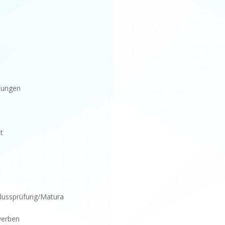
stungen
t
hlussprüfung/Matura
werben