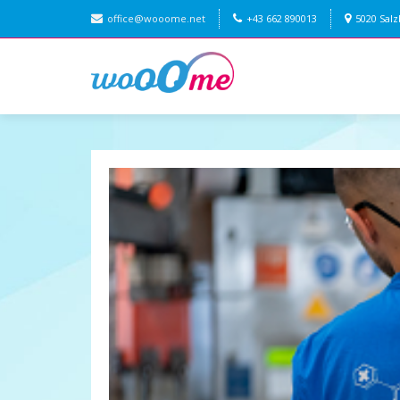
office@wooome.net
+43 662 890013
5020 Sal