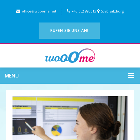
office@wooome.net
+43 662 890013
5020 Salzburg
RUFEN SIE UNS AN!
MENU