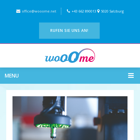
office@wooome.net
+43 662 890013
5020 Salzburg
RUFEN SIE UNS AN!
MENU