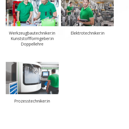
Werkzeug­bau­techniker:in
Elektrotechniker:in
Kunststoffformgeber:in
Doppellehre
Prozesstechniker:in