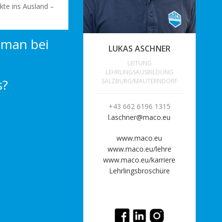
kte ins Ausland –
 man bei
LUKAS ASCHNER
LEITUNG
LEHRLINGSAUSBILDUNG
s?
SALZBURG/MAUTERNDORF
+43 662 6196 1315
l.aschner@maco.eu
www.maco.eu
www.maco.eu/lehre
www.maco.eu/karriere
Lehrlingsbroschüre