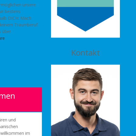
ermöglichen unsere
wir bestens
halb DICH: Mach
 deinem Traumberuf.
s über
hre
Kontakt
hmen
üren und
anischen
: willkommen im