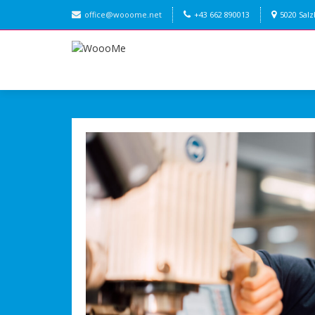
office@wooome.net
+43 662 890013
5020 Sal