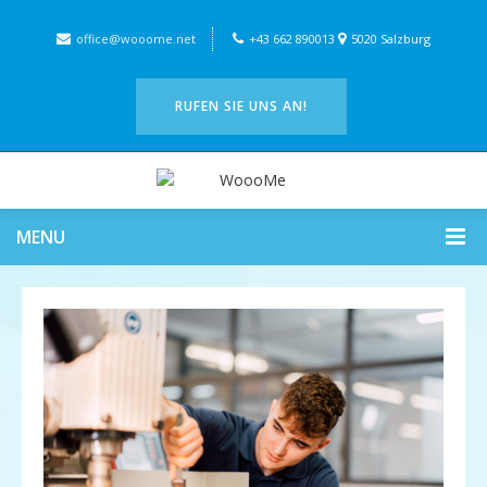
office@wooome.net
+43 662 890013
5020 Salzburg
RUFEN SIE UNS AN!
MENU