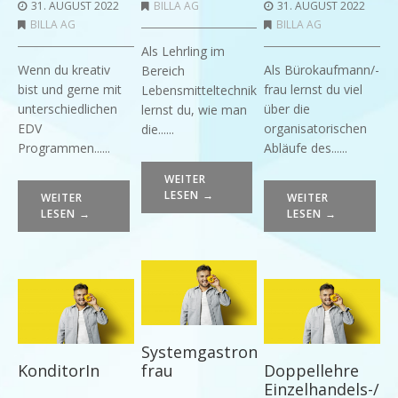
31. AUGUST 2022
BILLA AG
31. AUGUST 2022
BILLA AG
BILLA AG
Als Lehrling im
Wenn du kreativ
Als Bürokaufmann/-
Bereich
bist und gerne mit
frau lernst du viel
Lebensmitteltechnik
unterschiedlichen
über die
lernst du, wie man
EDV
organisatorischen
die......
Programmen......
Abläufe des......
WEITER
LESEN →
WEITER
WEITER
LESEN →
LESEN →
Systemgastronomiefachmann/-
KonditorIn
frau
Doppellehre
Einzelhandels-/B