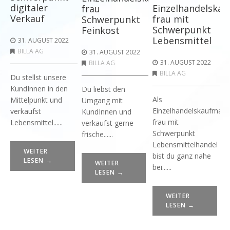
digitaler
Einzelhandelska
frau
Verkauf
frau mit
Schwerpunkt
Schwerpunkt
Feinkost
Lebensmittel
31. AUGUST 2022
BILLA AG
31. AUGUST 2022
31. AUGUST 2022
BILLA AG
BILLA AG
Du stellst unsere
KundInnen in den
Du liebst den
Als
Mittelpunkt und
Umgang mit
Einzelhandelskaufmann
verkaufst
KundInnen und
frau mit
Lebensmittel......
verkaufst gerne
Schwerpunkt
frische......
Lebensmittelhandel
WEITER
bist du ganz nahe
LESEN →
WEITER
bei......
LESEN →
WEITER
LESEN →