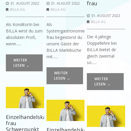
frau
31. AUGUST 2022
31. AUGUST 2022
BILLA AG
BILLA AG
31. AUGUST 2022
BILLA AG
Als KonditorIn bei
Als
BILLA wirst du zum
Systemgastronomiefachmann/-
Die 4-jährige
absoluten Profi,
frau begeisterst du
Doppellehre bei
wenn......
unsere Gäste der
BILLA bietet dir
BILLA Marktküche
gleich zweimal
mit......
WEITER
so......
LESEN →
WEITER
LESEN →
WEITER
LESEN →
Einzelhandelskaufmann/-
frau
Schwerpunkt
Einzelhandelskaufmann/-