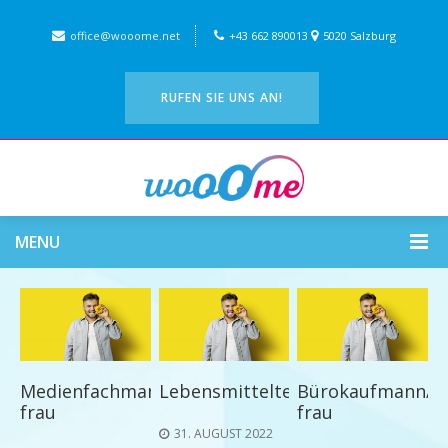
office@wooome.net
+43 662 890013
5020 Salzburg
RUFEN SIE UNS AN!
MENU
Medienfachmann/-
LebensmitteltechnikerIn
Bürokaufmann/-
frau
frau
31. AUGUST 2022