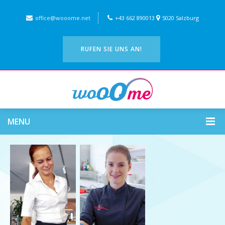
office@wooome.net
+43 662 890013
5020 Salzburg
RUFEN SIE UNS AN!
MENU