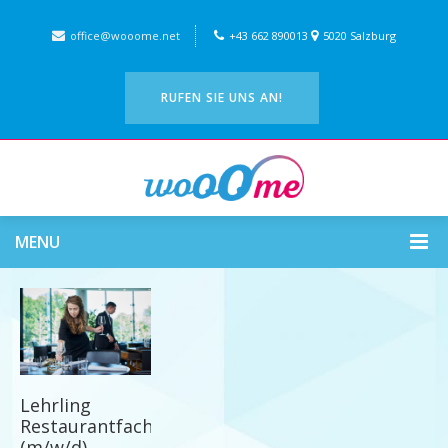
office@wooome.net
+43 662 890013
5020 Salzburg
RUFEN SIE UNS AN!
MENU
Lehrling
Restaurantfachmann
(m/w/d)