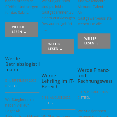
Wir StieglerInnen
haben ordentlich
sind waschechte
sind perfekte
Pfeffer. Und sorgen
Allround-Talente.
GastgeberInnen.Zu
für das Salz......
Als
einem erstklassigen
GastgewerbeassistenI
Restaurant gehört
stehen Dir alle......
WEITER
–......
LESEN →
WEITER
LESEN →
WEITER
LESEN →
Werde
Betriebslogistikkauffrau/-
mann
Werde Finanz-
Werde
und
Lehrling im IT-
Rechnungswesena
1. SEPTEMBER 2022
Bereich
STIEGL
1. SEPTEMBER 2022
31. AUGUST 2022
STIEGL
Wir StieglerInnen
STIEGL
haben viel auf
Lager.Als
Wir StieglerInnen
Wir StieglerInnen
Betriebslogistikkauffrau/-
rechnen mit allem.