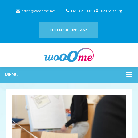
office@wooome.net
+43 662 890013
5020 Salzburg
RUFEN SIE UNS AN!
MENU