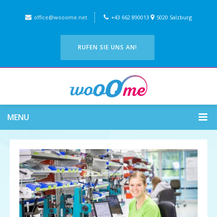
office@wooome.net
+43 662 890013
5020 Salzburg
RUFEN SIE UNS AN!
MENU