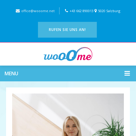
office@wooome.net
+43 662 890013
5020 Salzburg
RUFEN SIE UNS AN!
MENU