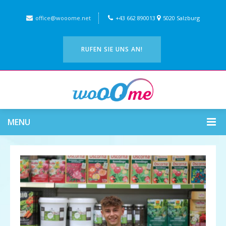
office@wooome.net
+43 662 890013
5020 Salzburg
RUFEN SIE UNS AN!
MENU